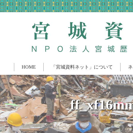
HOME
「宮城資料ネット」について
ネ
ff_xf16m