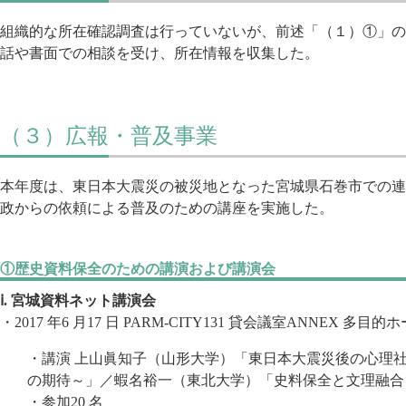
組織的な所在確認調査は行っていないが、前述「（１）①」の
話や書面での相談を受け、所在情報を収集した。
（３）広報・普及事業
本年度は、東日本大震災の被災地となった宮城県石巻市での連
政からの依頼による普及のための講座を実施した。
①歴史資料保全のための講演および講演会
ⅰ. 宮城資料ネット講演会
・2017 年6 月17 日 PARM-CITY131 貸会議室ANNEX 多
・講演 上山眞知子（山形大学）「東日本大震災後の心理
の期待～」／蝦名裕一（東北大学）「史料保全と文理融合
・参加20 名