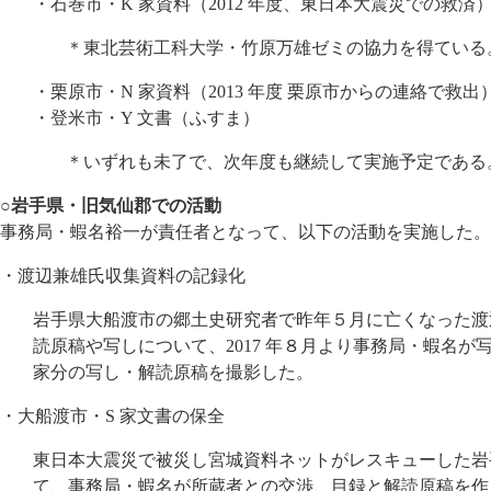
・石巻市・K 家資料（2012 年度、東日本大震災での救済
＊東北芸術工科大学・竹原万雄ゼミの協力を得ている
・栗原市・N 家資料（2013 年度 栗原市からの連絡で救出
・登米市・Y 文書（ふすま）
＊いずれも未了で、次年度も継続して実施予定である
○岩手県・旧気仙郡での活動
事務局・蝦名裕一が責任者となって、以下の活動を実施した。
・渡辺兼雄氏収集資料の記録化
岩手県大船渡市の郷土史研究者で昨年５月に亡くなった渡
読原稿や写しについて、2017 年８月より事務局・蝦名が写真
家分の写し・解読原稿を撮影した。
・大船渡市・S 家文書の保全
東日本大震災で被災し宮城資料ネットがレスキューした岩
て、事務局・蝦名が所蔵者との交渉、目録と解読原稿を作