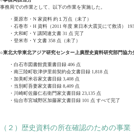
事務局での作業として、以下の作業を実施した。
・栗原市・N 家資料 約１万点（未了）
・石巻市・H 資料（2011 年度 東日本大震災にて救済） 19
・大和町・Y 講関連文書 31 点 完了
・登米市・Y 文書 358 点（未了）
○東北大学東北アジア研究センター上廣歴史資料研究部門協力
・白石市図書館貴重書目録 406 点
・南三陸町歌津伊里前契約会文書目録 1,818 点
・加美町米谷家文書目録 3,408 点
・当別町吾妻家文書目録 8,409 点
・川崎町佐藤仁右衛門家文書目録 23,135 点
・仙台市宮城野区加藤家文書目録 101 点 すべて完了
（２）歴史資料の所在確認のための事業