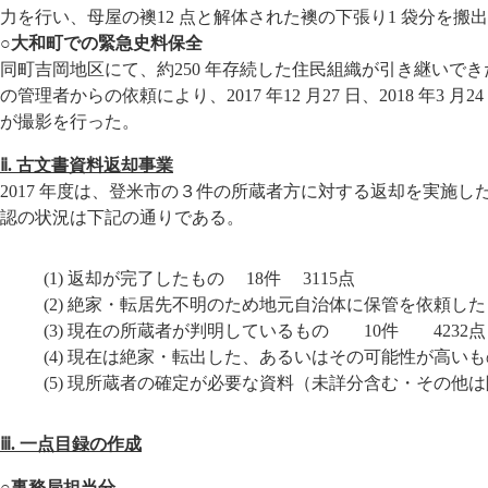
力を行い、母屋の襖12 点と解体された襖の下張り1 袋分を搬
○大和町での緊急史料保全
同町吉岡地区にて、約250 年存続した住民組織が引き継いでき
の管理者からの依頼により、2017 年12 月27 日、2018 年3
が撮影を行った。
ⅱ. 古文書資料返却事業
2017 年度は、登米市の３件の所蔵者方に対する返却を実施
認の状況は下記の通りである。
(1) 返却が完了したもの 18件 3115点
(2) 絶家・転居先不明のため地元自治体に保管を依頼し
(3) 現在の所蔵者が判明しているもの 10件 4232点
(4) 現在は絶家・転出した、あるいはその可能性が高い
(5) 現所蔵者の確定が必要な資料（未詳分含む・その他
ⅲ. 一点目録の作成
○事務局担当分