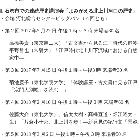
ⅱ. 石巻市での連続歴史講演会「よみがえる北上川河口の歴史」
・会場 河北総合センタービッグバン（４回とも）
・第２回 2017 年5 月27 日 午後１時～３時 来場者80 名
高橋美貴（東京農工大）「古文書から見る江戸時代の追波
平野哲也（常磐大）「江戸時代北上川下流域における自然
家中―」
・第３回 2017 年7 月15 日 午後１時～午後3 時 来場者30 名
菊池慶子（東北学院大学）「体験講座・古文書に見る江戸
「宗門人別帳」を読む－」
・第４回 2018 年2 月10 日 午後１時～午後３時 来場者60 名
佐藤大介（東北大学）、信太大樹・髙橋直道・畑江昭太・
生）「片倉小十郎、北上川を歩く―新発見の紀行文「雲容
・第５回 2018 年3 月6 日 午後１時～午後３時 来場者50 名