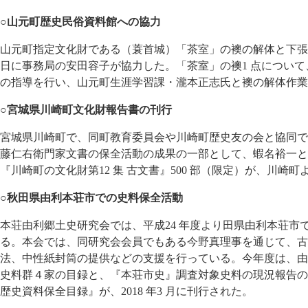
○山元町歴史民俗資料館への協力
山元町指定文化財である（蓑首城）「茶室」の襖の解体と下張り保
日に事務局の安田容子が協力した。「茶室」の襖1 点につい
の指導を行い、山元町生涯学習課・瀧本正志氏と襖の解体作業
○宮城県川崎町文化財報告書の刊行
宮城県川崎町で、同町教育委員会や川崎町歴史友の会と協同で
藤仁右衛門家文書の保全活動の成果の一部として、蝦名裕一と
『川崎町の文化財第12 集 古文書』500 部（限定）が、川崎
○秋田県由利本荘市での史料保全活動
本荘由利郷土史研究会では、平成24 年度より田県由利本荘市
る。本会では、同研究会会員でもある今野真理事を通じて、古
法、中性紙封筒の提供などの支援を行っている。今年度は、由
史料群４家の目録と、『本荘市史』調査対象史料の現況報告の
歴史資料保全目録』が、2018 年3 月に刊行された。