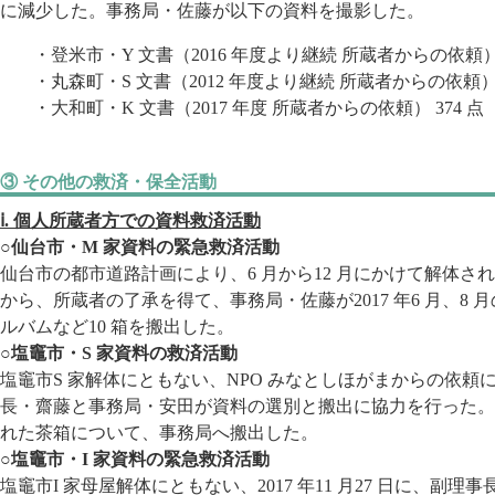
に減少した。事務局・佐藤が以下の資料を撮影した。
・登米市・Y 文書（2016 年度より継続 所蔵者からの依頼） 7
・丸森町・S 文書（2012 年度より継続 所蔵者からの依頼） 
・大和町・K 文書（2017 年度 所蔵者からの依頼） 374 点
③ その他の救済・保全活動
ⅰ. 個人所蔵者方での資料救済活動
○仙台市・M 家資料の緊急救済活動
仙台市の都市道路計画により、6 月から12 月にかけて解体さ
から、所蔵者の了承を得て、事務局・佐藤が2017 年6 月、8 
ルバムなど10 箱を搬出した。
○塩竈市・S 家資料の救済活動
塩竈市S 家解体にともない、NPO みなとしほがまからの依頼により
長・齋藤と事務局・安田が資料の選別と搬出に協力を行った。
れた茶箱について、事務局へ搬出した。
○塩竈市・I 家資料の緊急救済活動
塩竈市I 家母屋解体にともない、2017 年11 月27 日に、副理