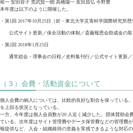
裕一 安田容子 荒武賢一朗 高橋陽一 友田昌弘 今野豊
本年度は以下のように開催した。
・第1回 2017年10月25日（於・東北大学災害科学国際研究
公式サイト更新／保全活動の体制／斎藤報恩会助成金の取
・第2回 2018年1月25日
通常総会・理事会の日程／史料集刊行／公式サイト更新／
（３）会費・活動資金について
個人会費の納入については、比較的良好な割合を保っている。
を上回る状況となっている。
一方、今年度は個人会員数が20 人近く減少した。団体賛助会
ている。次年度はサイト管理費やデータ保管費などの管理費が
報提供など、入会・組織維持の意義を実感できるような対応の