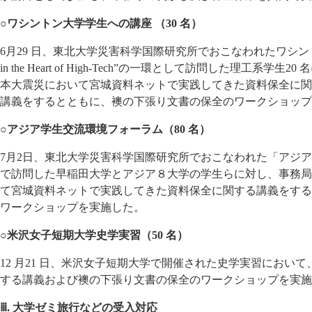
○ワシントン大学学生への講座 （30 名）
6月29 日、東北大学災害科学国際研究所でおこなわれたワシントン大学”Engi
in the Heart of High-Tech”の一環として訪問した理工系
本大震災において宮城資料ネットで実践してきた資料保全に関
講義をするとともに、襖の下張り文書の保全のワークショップ
○アジア学生交流環境フォーラム（80 名）
7月2日、東北大学災害科学国際研究所でおこなわれた「アジ
で訪問した早稲田大学とアジア８大学の学生らに対し、事務局
て宮城資料ネットで実践してきた資料保全に関する講義をする
ワークショップを実施した。
○米沢女子短期大学史学実習（50 名）
12 月21 日、米沢女子短期大学で開催された史学実習におい
する講義および襖の下張り文書の保全のワークショップを実施
ⅲ. 大学ゼミ旅行などの受入対応