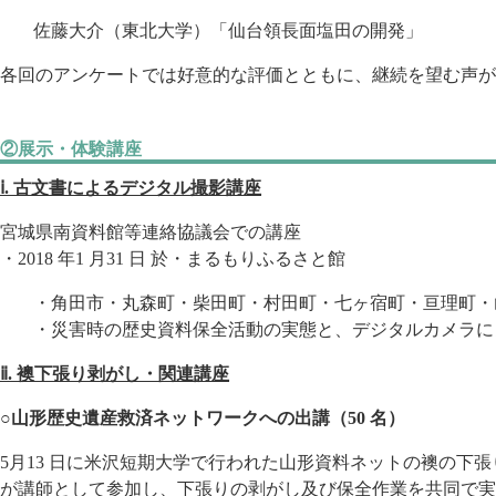
佐藤大介（東北大学）「仙台領長面塩田の開発」
各回のアンケートでは好意的な評価とともに、継続を望む声が
②展示・体験講座
ⅰ. 古文書によるデジタル撮影講座
宮城県南資料館等連絡協議会での講座
・2018 年1 月31 日 於・まるもりふるさと館
・角田市・丸森町・柴田町・村田町・七ヶ宿町・亘理町・山元
・災害時の歴史資料保全活動の実態と、デジタルカメラに
ⅱ. 襖下張り剥がし・関連講座
○山形歴史遺産救済ネットワークへの出講（50 名）
5月13 日に米沢短期大学で行われた山形資料ネットの襖の下
が講師として参加し、下張りの剥がし及び保全作業を共同で実