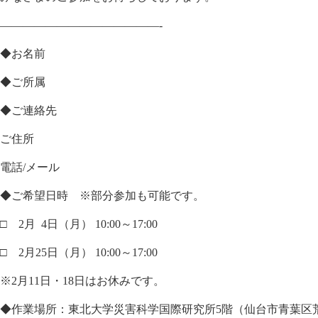
——————————
————-
◆お名前
◆ご所属
◆ご連絡先
ご住所
電話
/
メール
◆ご希望日時 ※部分参加も可能です。
□
2
月
4
日（月）
10:00
～
17:00
□
2
月
25
日（月）
10:00
～
17:00
※2月
11
日・
18
日はお休みです。
◆作業場所：東北大学災害科学国際研究所
5
階（仙台市青葉区