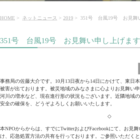
HOME
ネットニュース
2019
351号 台風19号 お見
351号 台風19号 お見舞い申し上げま
事務局の佐藤大介です。10月13日夜から14日にかけて、東日
本
被害が出ております。被災地
域のみなさまに心よりお見舞い申
河川の増水など、現在進行形の状況もございます。近隣地域の
安全の確保を、どうぞよろしくお願い
いたします。
◇
本NPOからからは、すでにTwitterおよびFaceboo
kにて、お見
け、応急処置方法
の共有を行っております。ご参照いただくと