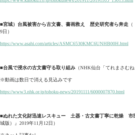
https://www.kahoku.co.jp/tohokunews/201911/20191105_13013.html
■宮城）台風被害から古文書、書画救え 歴史研究者ら奔走
（
9日）
https://www.asahi.com/articles/ASMC6530KMC6UNHB00H.html
■台風で浸水の古文書守る取り組み
（NHK仙台「てれまさむね」2
※動画は数日で消える見込みです
https://www3.nhk.or.jp/tohoku-news/20191111/6000007870.html
■ぬれた文化財迅速レスキュー 土器・古文書丁寧に乾燥 市
城版）』2019年11月12日）