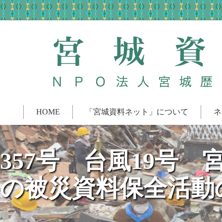
HOME
「宮城資料ネット」について
ネ
357号 台風19号
の被災資料保全活動