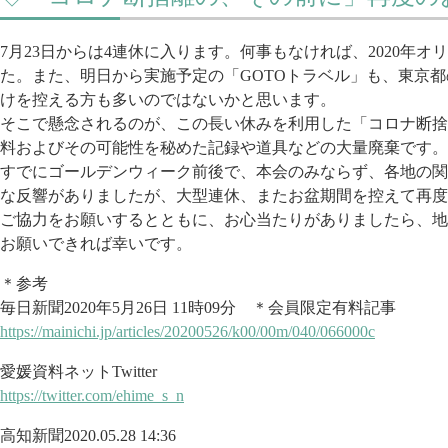
7月23日からは4連休に入ります。何事もなければ、2020年
オリ
た。また、明日から実施予定
の「GOTOトラベル」も、東京
けを控える
方も多いのではないかと思います。
そこで懸念されるのが、この長い休みを利用した「コロナ断捨
料およびその可能性を秘めた記録や道
具などの大量廃棄です。
すでにゴールデンウィーク前後で、本会のみならず、各地の関
な反響がありましたが、大型連休、
またお盆期間を控えて再度
ご協力
をお願いするとともに、お心当たりがありましたら、
地
お願いできれば幸いです。
＊参考
毎日新聞2020年5月26日 11時09分 ＊会員限定有料記事
https://mainichi.jp/articles/2
0200526/k00/00m/040/066000c
愛媛資料ネットTwitter
https://twitter.com/ehime_s_n
高知新聞2020.05.28 14:36