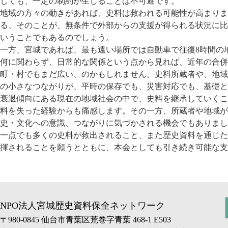
しても、一定の制約が生じる
ことは不可避です。
地域の方々の動きがあれば、史料は救われる可能性が高まりま
る、そのことが、無条件で外部からの
支援が得られる状況に比
いうこと
でもあるのでしょう。
一方、宮城であれば、最も遠い場所では自動車で往復8時間の
何に関わらず、
日常的な関係という点から見れば、近年の合併
町・村でもまだ広い、のかもしれません。
史料所蔵者や、地域
の小さなつな
がりが、平時の保存でも、災害対応でも、基礎と
衰退傾向にある現在の地域社会の中で、史料を継承していくこ
料を失った経験からも痛感します。
その一方、所蔵者や地域が
史・文
化への意識、つながりに気づかされる機会でもありまし
一点でも多くの史料が救出されること、また歴史資料を通じた
揮されることを願うとともに、本会と
しても引き続き可能な支
NPO法人宮城歴史資料保全ネットワーク
〒980-0845 仙台市青葉区荒巻字青葉 468-1 E503