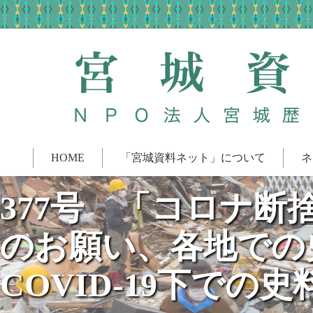
HOME
「宮城資料ネット」について
ネ
377号 「コロナ
のお願い、各地での
COVID-19下での