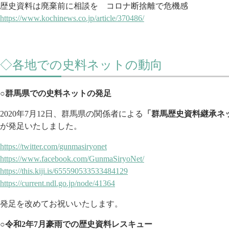
歴史資料は廃棄前に相談を コロナ断捨離で危機感
https://www.kochinews.co.jp/ar
ticle/370486/
◇各地での史料ネットの動向
○群馬県での史料ネットの発足
2020年7月12日、群馬県の関係者による
「群馬歴史資料継承
ネ
が発足いたしました。
https://twitter.com/gunmasiryo
net
https://www.facebook.com/Gunma
SiryoNet/
https://this.kiji.is/655590533
533484129
https://current.ndl.go.jp/node
/41364
発足を改めてお祝いいたします。
○令和2年7月豪雨での歴史資料レスキュー