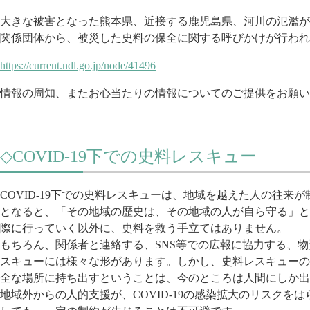
大きな被害となった熊本県、近接する鹿児島県、河川の氾濫が
関係団体から、被災した史料の保全に
関する呼びかけが行われ
https://current.ndl.go.jp/node
/41496
情報の周知、またお心当たりの情報についてのご提供をお願い
◇COVID-19下での史料レスキュー
COVID-19下での史料レスキューは、地域を越えた人の往来
が
となると、「
その地域の歴史は、その地域の人が自ら守る」と
際に行っていく以外に、史料を救う手立てはあ
りません。
もちろん、関係者と連絡する、SNS等での広報に協力する、物
スキューには様々な形があります。
しかし、史料レスキューの
全な場
所に持ち出すということは、今のところは人間にしか出
地域外からの人的支援が、COVID-19の感染拡大のリスクを
は