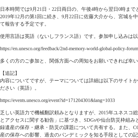
日本時間では9月21日・22日両日の、午後4時から翌日0時ま
2019年12月の第1回に続き、9月22日に佐藤大介から、宮城
て報告する予定です。
使用言語は英語（ないしフランス語）です。参加申し込みは以
https://en.unesco.org/feedback/2nd-memory-world-global-policy-foru
多くの方のご参加と、関係方面への周知をお願いできれば幸い
【追記】
内容についてですが、テーマについては詳細は以下のサイトから”Con
ださい（英語）。
https://events.unesco.org/event?id=171204301&lang=1033
乏しい英語力で機械翻訳頼みとなりますが、2015年ユネスコ
とアクセスに関する勧告」に基づき、SDGsや仙台防災枠組み
録遺産の保存・継承・防災の課題について共有する。また、COV
産の保存への影響、過去のパンデミックを知る手段としての記