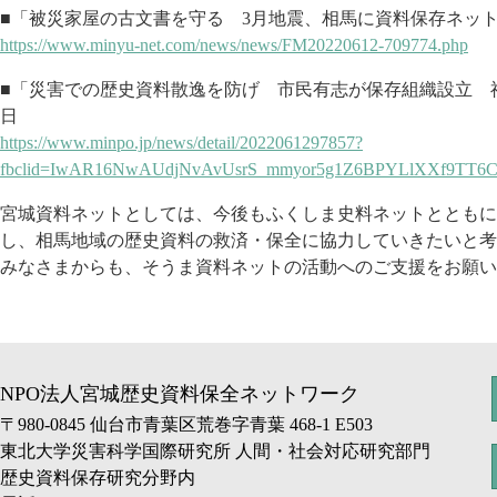
■「被災家屋の古文書を守る 3月地震、相馬に資料保存ネット発
https://www.minyu-net.com/news/news/FM20220612-709774.php
■「災害での歴史資料散逸を防げ 市民有志が保存組織設立 福
日
https://www.minpo.jp/news/detail/2022061297857?
fbclid=IwAR16NwAUdjNvAvUsrS_mmyor5g1Z6BPYLlXXf9TT
宮城資料ネットとしては、今後もふくしま史料ネットとともに
し、相馬地域の歴史資料の救済・保全に協力していきたいと考
みなさまからも、そうま資料ネットの活動へのご支援をお願い
NPO法人宮城歴史資料保全ネットワーク
〒980-0845 仙台市青葉区荒巻字青葉 468-1 E503
東北大学災害科学国際研究所 人間・社会対応研究部門
歴史資料保存研究分野内