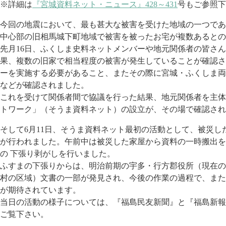
※詳細は
『宮城資料ネット・ニュース』428～431
号もご参照下
今回の地震において、最も甚大な被害を受けた地域の一つであ
中心部の旧相馬城下町地域で被害を被ったお宅が複数あるとの
先月16日、ふくしま史料ネットメンバーや地元関係者の皆さん
果、複数の旧家で相当程度の被害が発生していることが確認さ
ーを実施する必要があること、またその際に宮城・ふくしま両
などが確認されました。
これを受けて関係者間で協議を行った結果、地元関係者を主体
トワーク」（そうま資料ネット）の設立が、その場で確認され
そして6月11日、そうま資料ネット最初の活動として、被災し
が行われました。午前中は被災した家屋から資料の一時搬出を
の 下張り剥がしを行いました。
ふすまの下張りからは、明治前期の宇多・行方郡役所（現在の
村の区域）文書の一部が発見され、今後の作業の過程で、また
が期待されています。
当日の活動の様子については、『福島民友新聞』と『福島新報
ご覧下さい。