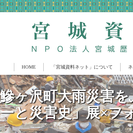
HOME
「宮城資料ネット」について
ネ
鰺ヶ沢町大雨災害を
ーと災害史」展×フ