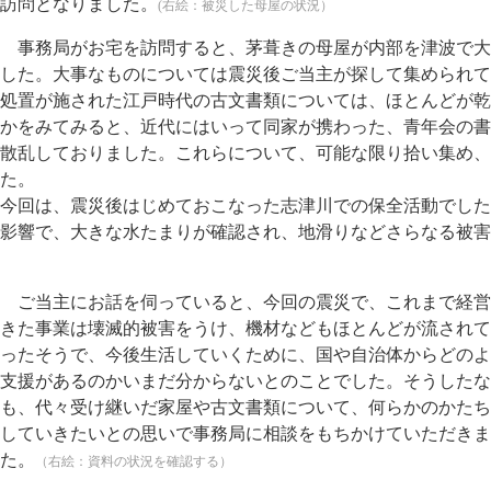
訪問となりました。
(右絵：被災した母屋の状況）
事務局がお宅を訪問すると、茅葺きの母屋が内部を津波で大
した。大事なものについては震災後ご当主が探して集められて
処置が施された江戸時代の古文書類については、ほとんどが乾
かをみてみると、近代にはいって同家が携わった、青年会の書
散乱しておりました。これらについて、可能な限り拾い集め、
た。
今回は、震災後はじめておこなった志津川での保全活動でした
影響で、大きな水たまりが確認され、地滑りなどさらなる被害
ご当主にお話を伺っていると、今回の震災で、これまで経営
きた事業は壊滅的被害をうけ、機材などもほとんどが流されて
ったそうで、今後生活していくために、国や自治体からどのよ
支援があるのかいまだ分からないとのことでした。そうしたな
も、代々受け継いだ家屋や古文書類について、何らかのかたち
していきたいとの思いで事務局に相談をもちかけていただきま
た。
（右絵：資料の状況を確認する）