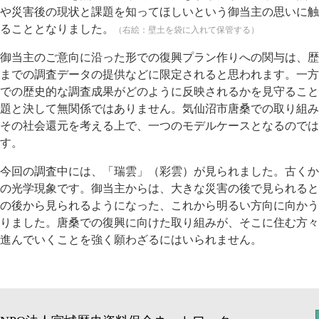
や災害後の現状と課題を知ってほしいという御当主の思いに触
ることとなりました。
（右絵：壁土を袋に入れて保管する）
御当主のご意向に沿った形での復興プラン作りへの関与は、歴
までの調査データの提供などに限定されると思われます。一方
での歴史的な調査成果がどのように反映されるかを見守ること
題と決して無関係ではありません。気仙沼市唐桑での取り組み
その社会還元を考える上で、一つのモデルケースとなるのでは
す。
今回の調査中には、「瑞雲」（彩雲）が見られました。古くか
の光学現象です。御当主からは、大きな災害の後で見られると
の後から見られるようになった、これから明るい方向に向かう
りました。唐桑での復興に向けた取り組みが、そこに住む方々
進んでいくことを強く願わざるにはいられません。