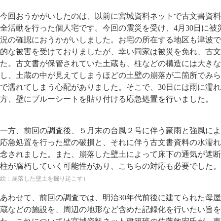
今回おうかがいしたのは、以前に宮城資料ネットで古文書資料
全活動を行った個人宅です。今回の震災を受け、4月30日に被
況の確認におうかがいしました。お宅の所在する地区も津波で
的な被害を受けておりましたが、幸い同家は被災を免れ、古文
た。古文書が保管されていた土蔵も、柱などの構造には大きな
し、土蔵の中が見えてしまうほどの土壁の崩落が二箇所でみら
で濡れてしまう心配がありました。そこで、30日には雨に濡
方、壁にブルーシートを貼り付ける応急処置を行いました。
一方、前回の調査後、５月末の台風２号に伴う豪雨と強風によ
応急処置を行った壁の破損と、それに伴う古文書資料の水濡れ
念されました。また、崩落した壁土によって床下の通気が遮断
柱が腐朽していく可能性があり、こちらの対応も必要でした。
絵：崩落した壁土を掘り起こす）
あわせて、前回の調査では、明治30年代前後に建てられた母
蔵などの施設を、周辺の地形など含めた記録化を行いたい旨を