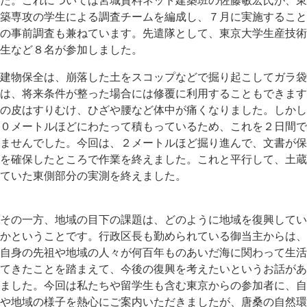
た。これについては宮城資料ネット建築班の佐藤敏宏氏が、東
築専攻の学生による調査チームを編成し、７月に実施すること
の事前調査も兼ねています。先遣隊として、東京大学生産技術
生など８名が参加しました。
建物保全は、崩落した土をスコップなどで掘り起こしてガラ袋
は、将来条件が整った場合には修覆に利用することもできます
の皮はすりむけ、ひざや腰など体中が痛くなりました。しかし
０メートルほどにわたって積もっているため、これを２日間で
ませんでした。今回は、２メートルほど掘り進んで、文書が保
を確保したところで作業を終えました。これと平行して、土蔵
ていた東側部分の実測を終えました。
その一方、地域の目下の課題は、どのように地域を復興してい
かということです。行政区長も勤められている御当主からは、
自身の先祖や地域の人々が何百年ものあいだ海に関わって生活
てきたことを踏まえて、今後の復興を考えたいというお話があ
ました。今回は私たちや留学生も含む東京からの参加者に、自
や地域の様子を熱心にご案内いただきましたが、唐桑の自然環