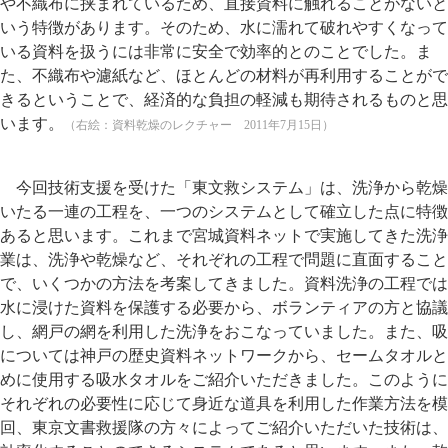
や不織布に挟まれているため、直接資料に触れることがないと
いう特徴があります。そのため、水に濡れて破れやすくなって
いる資料を扱うには非常に安全で効率的とのことでした。ま
た、不織布や濾紙など、ほとんどの材料が再利用することがで
きるということで、経済的な負担の軽減も期待されるものと思
います。
（右絵：資料乾燥のレクチャー 2011年7月15日）
今回技術支援を受けた「東文救システム」は、洗浄から乾燥
いたる一連の工程を、一つのシステムとして確立した点に特徴
あると思います。これまで宮城資料ネットで実施してきた洗浄
業は、洗浄や乾燥など、それぞれの工程で問題に直面すること
で、いくつかの方法を考案してきました。資料洗浄の工程では
水に浸けた資料を保護する必要から、ボランティアの方と協議
し、網戸の網を利用した洗浄をおこなっていました。また、吸
については神戸の歴史資料ネットワークから、セームタオルと
めに使用する吸水タオルをご紹介いただきました。このように
それぞれの必要性に応じて身近な道具を利用した作業方法を模
回、東京文書救援隊の方々によってご紹介いただいた技術は、