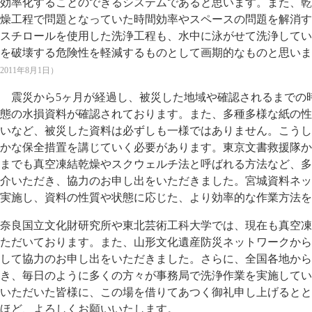
効率化することのできるシステムであると思います。また、乾
燥工程で問題となっていた時間効率やスペースの問題を解消す
スチロールを使用した洗浄工程も、水中に泳がせて洗浄してい
を破壊する危険性を軽減するものとして画期的なものと思いま
2011年8月1日）
震災から5ヶ月が経過し、被災した地域や確認されるまでの
態の水損資料が確認されております。また、多種多様な紙の性
いなど、被災した資料は必ずしも一様ではありません。こうし
かな保全措置を講じていく必要があります。東京文書救援隊か
までも真空凍結乾燥やスクウェルチ法と呼ばれる方法など、多
介いただき、協力のお申し出をいただきました。宮城資料ネッ
実施し、資料の性質や状態に応じた、より効率的な作業方法を
奈良国立文化財研究所や東北芸術工科大学では、現在も真空凍
ただいております。また、山形文化遺産防災ネットワークから
して協力のお申し出をいただきました。さらに、全国各地から
き、毎日のように多くの方々が事務局で洗浄作業を実施してい
いただいた皆様に、この場を借りてあつく御礼申し上げるとと
ほど、よろしくお願いいたします。