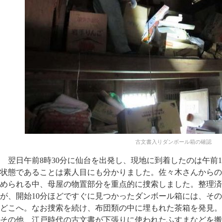
古文書入りダンボール箱の確認
翌日午前8時30分に仙台を出発し、現地に到着したのは午前
状態であることは素人目にも分かりました。佐々木さんからの
められる中、母屋の物置部分を重点的に捜索しました。整理済
が、開始10分ほどですぐに見つかったダンボール箱には、そ
どこへ。なお捜索を続け、布団類の中に埋もれた茶箱を発見。
その他、江戸時代の古文書が下張りに使われたふすまなどを搬