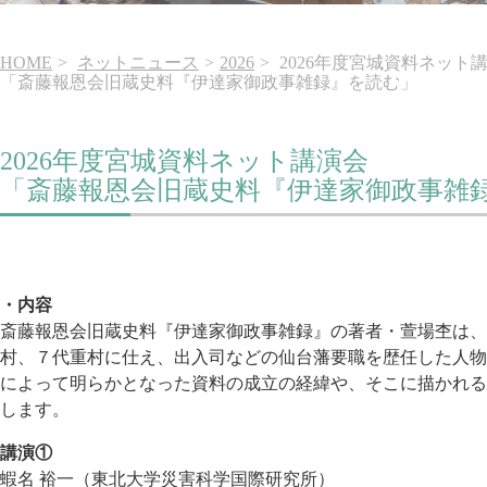
HOME
ネットニュース
2026
2026年度宮城資料ネット
「斎藤報恩会旧蔵史料『伊達家御政事雑録』を読む」
2026年度宮城資料ネット講演会
「斎藤報恩会旧蔵史料『伊達家御政事雑
・内容
斎藤報恩会旧蔵史料『伊達家御政事雑録』の著者・萱場杢は、
村、７代重村に仕え、出入司などの仙台藩要職を歴任した人物
によって明らかとなった資料の成立の経緯や、そこに描かれる
します。
講演①
蝦名 裕一（東北大学災害科学国際研究所）