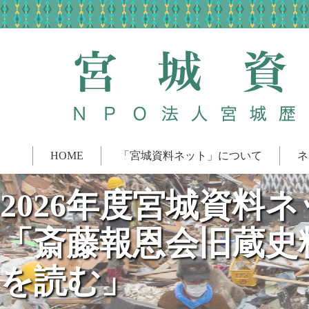
HOME
「宮城資料ネット」について
ネ
2026年度宮城資料
「斎藤報恩会旧蔵史
を読む」