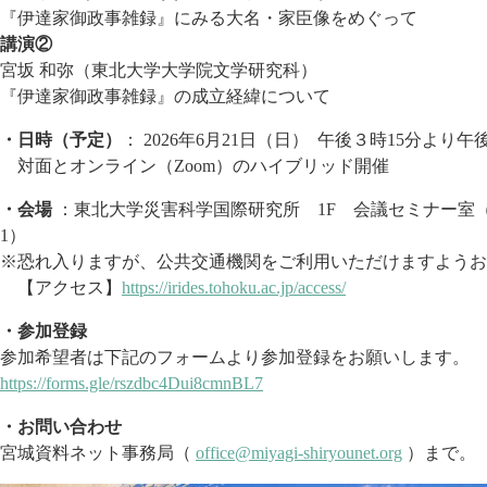
『伊達家御政事雑録』にみる大名・家臣像をめぐって
講演②
宮坂 和弥（東北大学大学院文学研究科）
『伊達家御政事雑録』の成立経緯について
・日時（予定）
： 2026年6月21日（日） 午後３時15分より午
対面とオンライン（Zoom）のハイブリッド開催
・会場
：東北大学災害科学国際研究所 1F 会議セミナー室（
1）
※恐れ入りますが、公共交通機関をご利用いただけますようお
【アクセス】
https://irides.tohoku.ac.jp/access/
・参加登録
参加希望者は下記のフォームより参加登録をお願いします。
https://forms.gle/rszdbc4Dui8cmnBL7
・お問い合わせ
宮城資料ネット事務局（
office@miyagi-shiryounet.org
）まで。