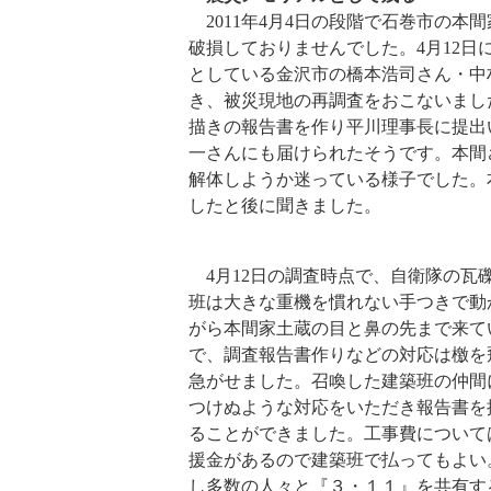
2011年4月4日の段階で石巻市の本
破損しておりませんでした。4月12
としている金沢市の橋本浩司さん・中
き、被災現地の再調査をおこないまし
描きの報告書を作り平川理事長に提出
一さんにも届けられたそうです。本間
解体しようか迷っている様子でした。
したと後に聞きました。
4月12日の調査時点で、自衛隊の瓦
班は大きな重機を慣れない手つきで動
がら本間家土蔵の目と鼻の先まで来て
で、調査報告書作りなどの対応は檄を
急がせました。召喚した建築班の仲間
つけぬような対応をいただき報告書を
ることができました。工事費について
援金があるので建築班で払ってもよい
し多数の人々と『３・１１』を共有す