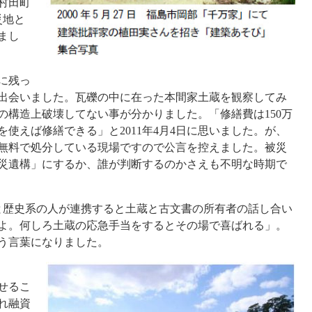
村田町
災地と
まし
に残っ
出会いました。瓦礫の中に在った本間家土蔵を観察してみ
の構造上破壊してない事が分かりました。「修繕費は150万
使えば修繕できる」と2011年4月4日に思いました。が、
無料で処分している現場ですので公言を控えました。被災
災遺構」にするか、誰が判断するのかさえも不明な時期で
歴史系の人が連携すると土蔵と古文書の所有者の話し合い
よ。何しろ土蔵の応急手当をするとその場で喜ばれる」。
う言葉になりました。
せるこ
れ融資