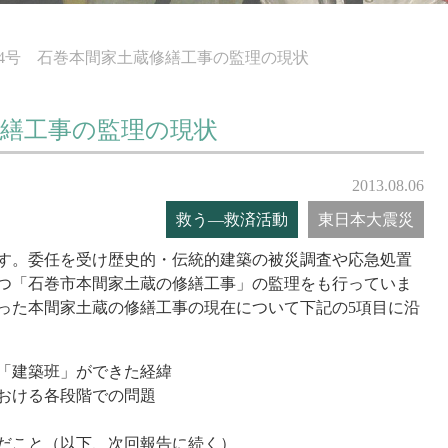
04号 石巻本間家土蔵修繕工事の監理の現状
修繕工事の監理の現状
2013.08.06
救う―救済活動
東日本大震災
す。委任を受け歴史的・伝統的建築の被災調査や応急処置
つ「石巻市本間家土蔵の修繕工事」の監理をも行っていま
った本間家土蔵の修繕工事の現在について下記の5項目に沿
「建築班」ができた経緯
おける各段階での問題
んだこと（以下、次回報告に続く）