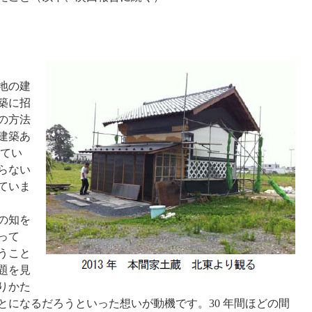
地の建
築に招
の方法
建築あ
してい
らない
ていま
の知を
って
うこと
題を見
りかた
とになるだろうといった想いが動機です。30 年間ほどの間