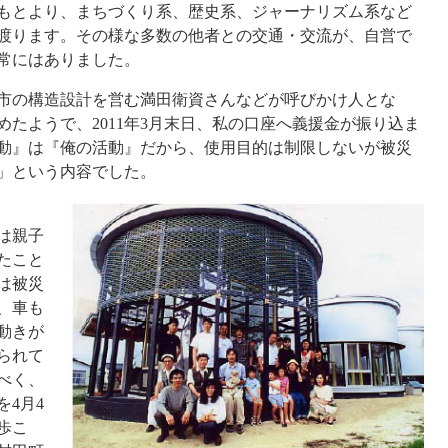
もとより、まちづくり系、歴史系、ジャーナリズム系など
渡ります。その様な多数の他者との交通・交流が、自営で
常にはありました。
市の構造設計を営む満田衛資さんなどが呼びかけ人とな
たようで、2011年3月末日、私の口座へ義援金が振り込ま
動』は『俺の活動』だから、使用目的は制限しないが被災
」という内容でした。
は親子
たこと
は被災
、車も
動きが
られて
べく、
4月4
歩こ