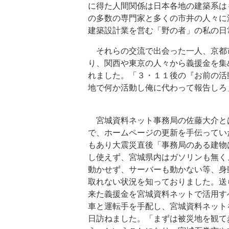
に得た人間関係は日本各地の建築系は
の多数の専門家と多くの市井の人々に
建築設計業を営む「野の者」の私の日
それらの交流で出会った一人、京都
り、関西や東京の人々から義援金を集め
れました。「３・１１後の『お前の活
地で何か活動し俺に代わって報告しろ
宮城資料ネット事務局の佐藤大介と
で、ホームページの更新を手伝ってい
もあり大震災直後「事務局のある建物
し使えず、宮城県内はガソリンも無く
動かせず、サーバーも動かない等、身
取れない状況を知っておりました。送
来た義援金を宮城資料ネットで活用す
車と運転手を手配し、宮城資料ネットを
日訪ねました。「まずは被災地を観て