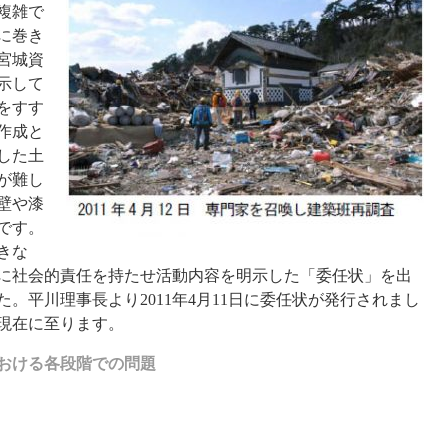
複雑で
に巻き
宮城資
示して
をすす
作成と
した土
が難し
壁や漆
です。
きな
に社会的責任を持たせ活動内容を明示した「委任状」を出
。平川理事長より2011年4月11日に委任状が発行されまし
現在に至ります。
おける各段階での問題