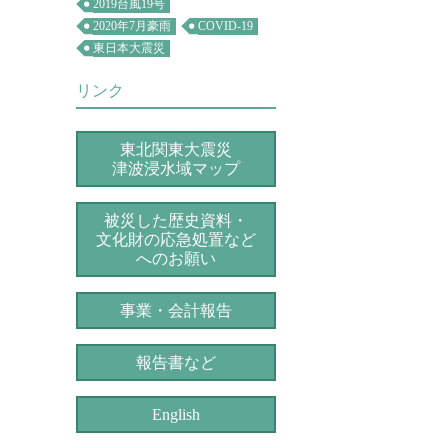
2019台風19号
2020年7月豪雨
COVID-19
東日本大震災
リンク
東北関東大震災
津波浸水域マップ
被災した歴史資料・
文化財の応急処置など
へのお願い
事業・会計報告
報告書など
English