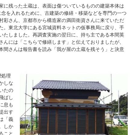
間家に残った土蔵は、表面は傷ついているものの建築本体は
日に念を入れるために、古建築の修繕・移築などを専門の一つ
村彩さん、京都市から構造家の満田衛資さんに来ていただ
た。東北大学にある宮城資料ネットの仮事務局に戻り、手
いたしました。再調査実施の翌日に、持ち主である本間英
さんには「こちらで修繕します」と伝えておりましたが、
本間さんは報告書を読み「我が屋の土蔵を残そう」と決意
礫処理
かしな
いたの
飛ばし
に息も
提出す
は「義
。しか
ること