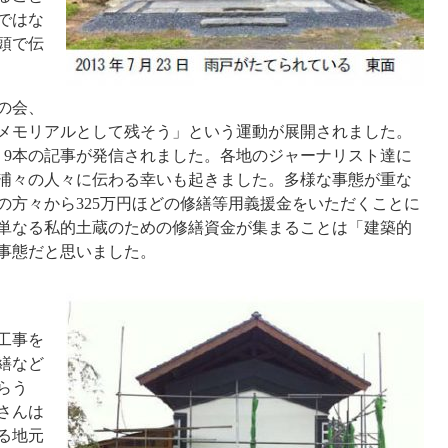
ではな
頭で伝
の会、
メモリアルとして残そう」という運動が展開されました。
りに、9本の記事が発信されました。各地のジャーナリスト達に
浦々の人々に伝わる幸いも起きました。多様な事態が重な
の方々から325万円ほどの修繕等用義援金をいただくことに
単なる私的土蔵のための修繕資金が集まることは「建築的
事態だと思いました。
工事を
繕など
らう
さんは
る地元