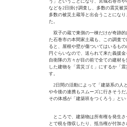
う」ということになり、宮城石巻市や
などを2日掛け調査し、多数の震災被
多数の被災土蔵等と出会うことになり
た。
双子の蔵で東側の一棟だけが奇跡的
た石巻市の本間家土蔵も、この調査で
ると、屋根や壁が傷ついてはいるもの
円ぐらいなので、送られて来た義援金を
自衛隊の方々が目の前で全ての建材を
した建物を「震災ゴミ」にするか「震
す。
2日間の活動によって「建築系の人と
や今後の連携もスムーズに行きそうだ
その体感が「建築班をつくろう」とい
ところで、建築物は所有権を発生さ
とで税を徴収したり、抵当権が付加さ