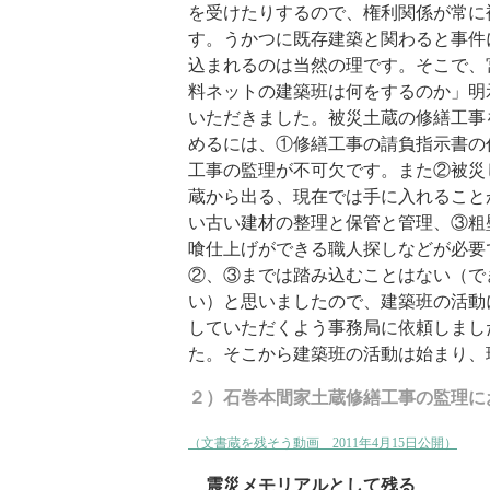
を受けたりするので、権利関係が常に
す。うかつに既存建築と関わると事件
込まれるのは当然の理です。そこで、
料ネットの建築班は何をするのか」明
いただきました。被災土蔵の修繕工事
めるには、①修繕工事の請負指示書の
工事の監理が不可欠です。また②被災
蔵から出る、現在では手に入れること
い古い建材の整理と保管と管理、③粗
喰仕上げができる職人探しなどが必要
②、③までは踏み込むことはない（で
い）と思いましたので、建築班の活動
していただくよう事務局に依頼しました
た。そこから建築班の活動は始まり、
２）石巻本間家土蔵修繕工事の監理に
（文書蔵を残そう動画 2011年4月15日公開）
震災メモリアルとして残る