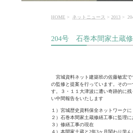
HOME
ネットニュース
2013
2
204号 石巻本間家土蔵
宮城資料ネット建築班の佐藤敏宏で
の監修と提案を行っています。その一
す。３・１１大津波に遭い奇跡的に残
い中間報告をいたします
１）宮城歴史資料保全ネットワークに
２）石巻本間家土蔵修繕工事に監理に
３）修繕工事の現在
４）本間家土蔵と2年3ヶ月関わり学