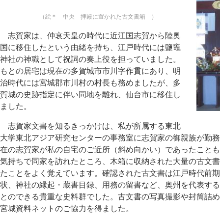
（絵＊ 中央 拝殿に置かれた古文書箱 ）
志賀家は、仲哀天皇の時代に近江国志賀から陸奥
国に移住したという由緒を持ち、江戸時代には鹽竈
神社の神職として祝詞の奏上役を担っていました。
もとの居宅は現在の多賀城市市川字作貫にあり、明
治時代には宮城郡市川村の村長も務めましたが、多
賀城の史跡指定に伴い同地を離れ、仙台市に移住し
ました。
志賀家文書を知るきっかけは、私が所属する東北
大学東北アジア研究センターの事務室に志賀家の御親族が勤務
在の志賀家が私の自宅のご近所（斜め向かい）であったことも
気持ちで同家を訪れたところ、木箱に収納された大量の古文書
たことをよく覚えています。確認された古文書は江戸時代前期
状、神社の縁起・蔵書目録、用務の留書など、奥州を代表する
とのできる貴重な史料群でした。古文書の写真撮影や封筒詰め
宮城資料ネットのご協力を得ました。