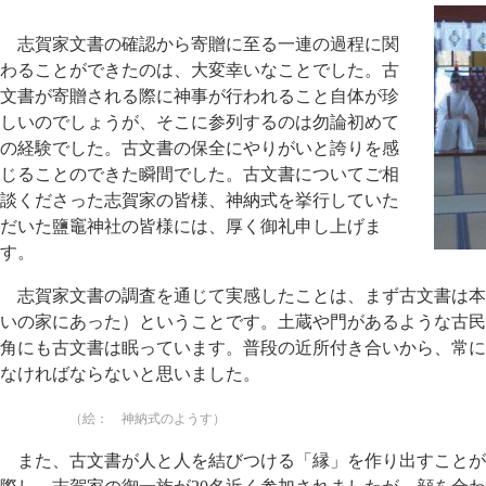
志賀家文書の確認から寄贈に至る一連の過程に関
わることができたのは、大変幸いなことでした。古
文書が寄贈される際に神事が行われること自体が珍
しいのでしょうが、そこに参列するのは勿論初めて
の経験でした。古文書の保全にやりがいと誇りを感
じることのできた瞬間でした。古文書についてご相
談くださった志賀家の皆様、神納式を挙行していた
だいた鹽竈神社の皆様には、厚く御礼申し上げま
す。
志賀家文書の調査を通じて実感したことは、まず古文書は本
いの家にあった）ということです。土蔵や門があるような古民
角にも古文書は眠っています。普段の近所付き合いから、常に
なければならないと思いました。
（絵： 神納式のようす）
また、古文書が人と人を結びつける「縁」を作り出すことが