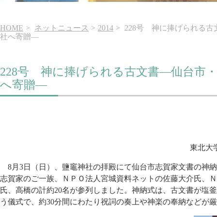
HOME
ネットニュース
2014
228号 神に捧げられる
社へ寄贈―
228号 神に捧げられる古文書―仙台市
へ寄贈―
東北大
8月3日（日）、鹽竈神社の拝殿にて仙台市志賀家文書の神納
志賀家のご一族、ＮＰＯ法人宮城資料ネットの佐藤大介氏、Ｎ
氏、高橋の計約20名が参列しました。神納式は、古文書が塩
う儀式で、約30分間にわたり祝詞の奏上や神楽の奉納などが