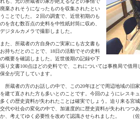
れも、元の所蔵者の家が絶えるなどの事情で
廃棄されそうになったものを収集されたとい
うことでした。２回の調査で、近世初期のも
のを含む数百点の史料を中性紙封筒に収め、
デジタルカメラで撮影しました。
また、所蔵者の方自身のご実家にも古文書も
お持ちだとのことで、18日の活動でその史料
の概要を確認しました。近世後期の記録や下
張り文書100点ほどの史料でで、これについては事務局で借
保全が完了しています。
所蔵者の方のお話しの中で、この20年ほどで周辺地域の旧家
を建て直された方も多いとのことです。今回のようにレスキュ
多くの歴史資料が失われたことは確実でしょう。迫り来る宮城
交代や社会の変化の中で、加速度的に歴史資料が失われつつあ
か、考えてゆく必要性を改めて認識させられました。 （佐