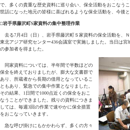
で、多くの貴重な歴史資料に巡り会い、保全活動をおこなうこ
世話になった地元の皆様に喜ばれるような保全活動を、今後と
□岩手県藤沢町S家資料の集中整理作業
去る7月4日（日）、岩手県藤沢町Ｓ家資料の保全活動を、Ｎ
東北アジア研究センター436会議室で実施しました。当日は宮
の参加者を得ました。
同家資料については、半年間で半数ほどの
保全を終えておりましたが、膨大な文書群で
あり、所蔵者から長期の借用となっているこ
ともあり、緊急での集中作業となりました。
その結果、1日間で1000点近くの保全をおこ
なうことができました。残りの資料につきま
しては、毎週3回の作業で速やかに保全措置
をおこなっていきます。
急な呼び掛けにもかかわらず、多くの方々