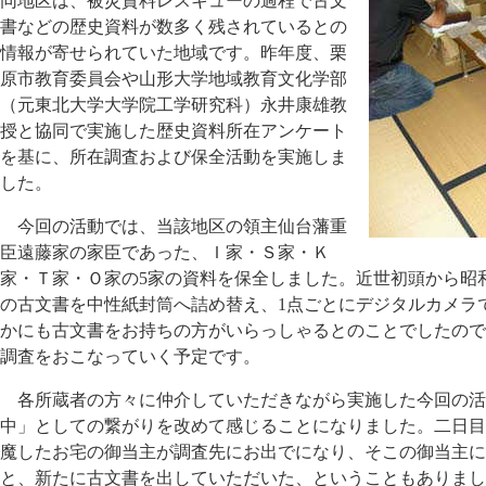
同地区は、被災資料レスキューの過程で古文
書などの歴史資料が数多く残されているとの
情報が寄せられていた地域です。昨年度、栗
原市教育委員会や山形大学地域教育文化学部
（元東北大学大学院工学研究科）永井康雄教
授と協同で実施した歴史資料所在アンケート
を基に、所在調査および保全活動を実施しま
した。
今回の活動では、当該地区の領主仙台藩重
臣遠藤家の家臣であった、Ｉ家・Ｓ家・Ｋ
家・Ｔ家・Ｏ家の5家の資料を保全しました。近世初頭から昭和
の古文書を中性紙封筒へ詰め替え、1点ごとにデジタルカメラ
かにも古文書をお持ちの方がいらっしゃるとのことでしたので
調査をおこなっていく予定です。
各所蔵者の方々に仲介していただきながら実施した今回の活
中」としての繋がりを改めて感じることになりました。二日目
魔したお宅の御当主が調査先にお出でになり、そこの御当主に
と、新たに古文書を出していただいた、ということもありまし