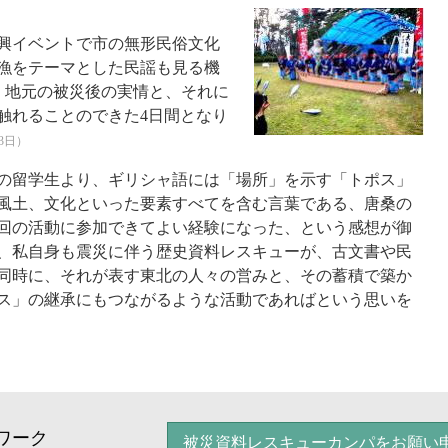
興イベントで市の無形民俗文化
漁をテーマとした民謡も見る機
、地元の被災後の実情と、それに
触れることのできた4日間となり
3日）
の留学生より、ギリシャ語には「場所」を示す「トポス」
風土、文化といった要素すべてを含む言葉である、唐桑の
回の活動に参加できてよい経験になった、という感想が御
、私自身も震災に伴う歴史資料レスキューが、古文書や民
同時に、それが表す東北の人々の営みと、その蓄積で築か
ス」の継承にもつながるような活動であればという思いを
ワーク
被災資料レスキューカンパをお願い