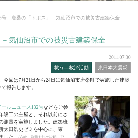
43号 唐桑の「トポス」－気仙沼市での被災古建築保全
」－気仙沼市での被災古建築保全
2011.07.30
救う―救済活動
東日本大震災
今回は7月21日から24日に気仙沼市唐桑町で実施した建築
いて報告します。
メールニュース132号
などをご参
0年竣工の主屋と、それ以前にさ
の測量を実施しました。建築班
所太田浩史ゼミを中心に、東
ました。
(右絵：測量方法の説明 22