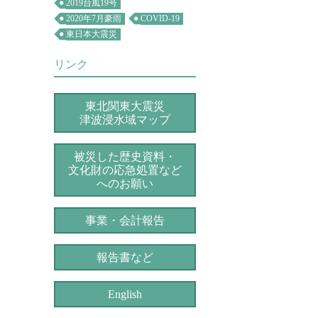
2019台風19号
2020年7月豪雨
COVID-19
東日本大震災
リンク
東北関東大震災
津波浸水域マップ
被災した歴史資料・
文化財の応急処置など
へのお願い
事業・会計報告
報告書など
English