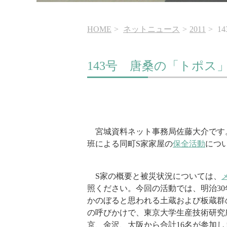
HOME
ネットニュース
2011
1
143号 唐桑の「トポス
宮城資料ネット事務局佐藤大介です。
班による同町S家家屋の
保全活動
につ
S家の概要と被災状況については、
照ください。今回の活動では、明治3
かのぼると思われる土蔵および板蔵群
の呼びかけで、東京大学生産技術研究
京、金沢、大阪から合計16名が参加し