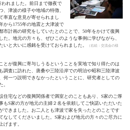
行われました。前日まで徹夜で
つ、津波の様子や地域の特徴、
て率直な意見が寄せられまし
から1755年の地震と大津波で
都市計画の研究をしていたとのことで、50年をかけて復興
した。地元の方々も、ぜひこのような事例に学びながら、
たいと大いに感銘を受けておられました。
（右絵：交流会の様
ことが復興に寄与しうるということを実地で知り得たのは
も調査に訪れた、唐桑や三陸沿岸での明治や昭和三陸津波
、何一つ説明できなかったということに、研究者としての
た。
住宅などの復興関係者で満室とのこともあり、S家のご厚
事もS家の方が地元の主婦２名を依頼してご快諾いただいた
ができました。お二人とも津波で家を失ったとのことです
てなしてくださいました。S家および地元の方々のご尽力に
上げます。