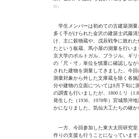
日）
学生メンバーは初めての古建築測量
多く手がけられた金沢の建築士武藤清
け、主に穀物蔵や、戊辰戦争に敗れた
たという板蔵、馬小屋の測量を行いま
京大学のポルトガル、ブラジル、ギリ
の「尺・寸」単位を慎重に確認しなが
された建物を測量してきました。今回
測量対象から外した文庫蔵を除く各施
分や建物の立面については8月下旬に
の調査も行いましたが、1800ミリ（1
発生した（1936、1978年）宮城
かになりました。気仙大工たちの確か
一方、今回参加した東大太田研究室
作りの支援も行うことになっています