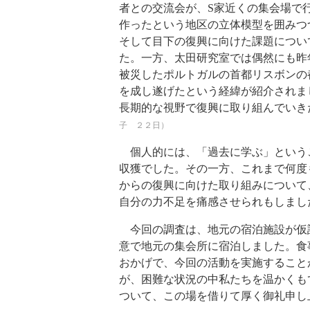
者との交流会が、S家近くの集会場で
作ったという地区の立体模型を囲みつ
そして目下の復興に向けた課題につい
た。一方、太田研究室では偶然にも昨年
被災したポルトガルの首都リスボンの
を成し遂げたという経緯が紹介されま
長期的な視野で復興に取り組んでいき
子 ２２日）
個人的には、「過去に学ぶ」という
収獲でした。その一方、これまで何度
からの復興に向けた取り組みについて
自分の力不足を痛感させられもしまし
今回の調査は、地元の宿泊施設が仮設
意で地元の集会所に宿泊しました。食
おかげで、今回の活動を実施すること
が、困難な状況の中私たちを温かくも
ついて、この場を借りて厚く御礼申し