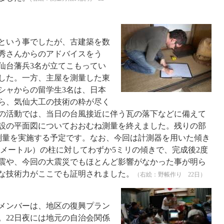
という事でしたが、古建築を数
秀さんからのアドバイスをう
仙台藩兵3名が立てこもってい
した。一方、主屋を測量した東
シャからの留学生3名は、日本
ら、気仙大工の技術の粋が尽く
の活動では、当日の台風接近に伴う瓦の落下などに備えて
設の平面図についておおむね測量を終えました。残りの部
測量を実施する予定です。なお、今回は計測器を用いた傾き
.8メートル）の柱に対してわずか5ミリの傾きで、完成後2度
県沖地震や、今回の大震災でもほとんど影響がなかった事が明ら
な技術力がここでも証明されました。
（右絵：野帳作り 22日）
メンバーは、地区の復興プラン
。22日夜には地元の自治会関係