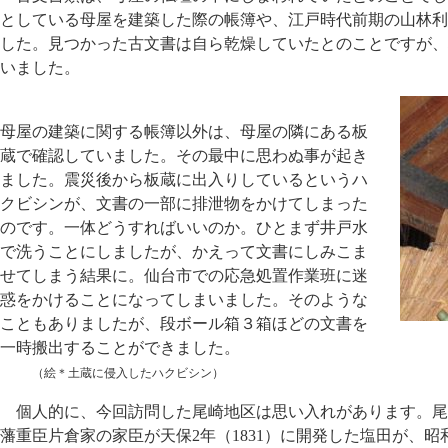
としている母屋を建築した際の帳簿や、江戸時代前期の山林利
した。見つかった古文書は自ら乾燥していたとのことですが、
いました。
母屋の建築に関する帳簿以外は、母屋の隣にある板
蔵で確認していました。その最中に思わぬ事が起き
ました。震災後から板蔵に出入りしているというハ
クビシンが、文書の一部に排泄物をかけてしまった
のです。一体どうすればいいのか。ひとまず井戸水
で洗うことにしましたが、かえって文書にしみこま
せてしまう結果に。仙台市での応急処置作業班に迷
惑をかけることになってしまいました。そのような
こともありましたが、段ボール箱３箱ほどの文書を
一時搬出することができました。
（絵＊土蔵に侵入したハクビシン）
個人的に、今回訪問した尾崎地区は思い入れがあります。尾
藩重臣片倉家の家臣が天保2年（1831）に開発した塩田が、昭和