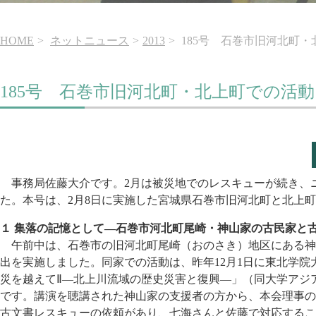
HOME
ネットニュース
2013
185号 石巻市旧河北町
185号 石巻市旧河北町・北上町での活動
事務局佐藤大介です。2月は被災地でのレスキューが続き、
た。本号は、2月8日に実施した宮城県石巻市旧河北町と北上
１ 集落の記憶として―石巻市河北町尾崎・神山家の古民家と
午前中は、石巻市の旧河北町尾崎（おのさき）地区にある神
出を実施しました。同家での活動は、昨年12月1日に東北学
災を越えてⅡ―北上川流域の歴史災害と復興―」（同大学アジ
です。講演を聴講された神山家の支援者の方から、本会理事の
古文書レスキューの依頼があり、七海さんと佐藤で対応するこ