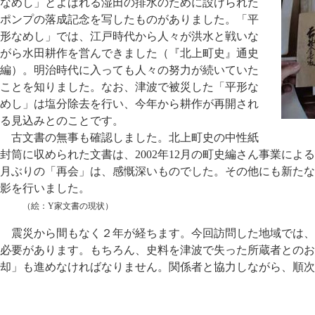
なめし」とよばれる湿田の排水のために設けられた
ポンプの落成記念を写したものがありました。「平
形なめし」では、江戸時代から人々が洪水と戦いな
がら水田耕作を営んできました（『北上町史』通史
編）。明治時代に入っても人々の努力が続いていた
ことを知りました。なお、津波で被災した「平形な
めし」は塩分除去を行い、今年から耕作が再開され
る見込みとのことです。
古文書の無事も確認しました。北上町史の中性紙
封筒に収められた文書は、2002年12月の町史編さん事業によ
月ぶりの「再会」は、感慨深いものでした。その他にも新たな
影を行いました。
（絵：Y家文書の現状）
震災から間もなく２年が経ちます。今回訪問した地域では、
必要があります。もちろん、史料を津波で失った所蔵者とのお
却」も進めなければなりません。関係者と協力しながら、順次