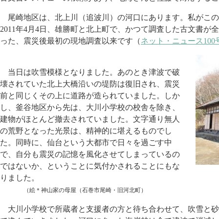
尾崎地区は、北上川（追波川）の河口にあります。私がこの
2011年4月4日、雄勝町と北上町で、かつて調査した古文書
った、震災後最初の現地調査以来です（
ネット・ニュース100
当日は吹雪模様となりました。あのとき津波で破
壊されていた北上大橋沿いの堤防は復旧され、震災
前と同じくその上に道路が造られていました。しか
し、釜谷地区から先は、大川小学校の校舎を除き、
建物がほとんど撤去されていました。文字通り無人
の荒野となった光景は、精神的に堪えるものでし
た。同時に、仙台という大都市で日々を過ごす中
で、自分も震災の記憶を風化させてしまっているの
ではないか、ということに気付かされることにもな
りました。
（絵＊神山家の母屋（石巻市尾崎・旧河北町）
大川小学校で所蔵者と支援者の方と待ち合わせて、吹雪と砂