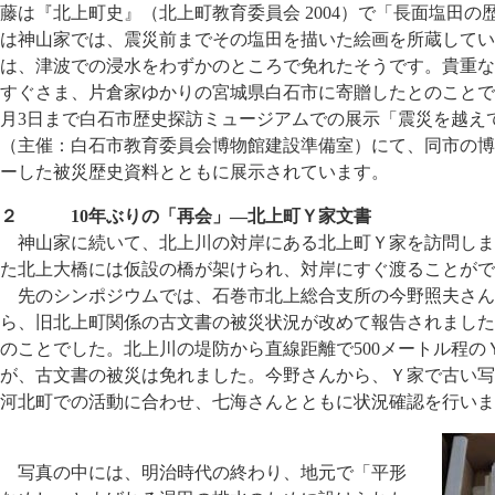
藤は『北上町史』（北上町教育委員会 2004）で「長面塩田
は神山家では、震災前までその塩田を描いた絵画を所蔵してい
は、津波での浸水をわずかのところで免れたそうです。貴重な
すぐさま、片倉家ゆかりの宮城県白石市に寄贈したとのことで
月3日まで白石市歴史探訪ミュージアムでの展示「震災を越え
（主催：白石市教育委員会博物館建設準備室）にて、同市の博
ーした被災歴史資料とともに展示されています。
２ 10年ぶりの「再会」―北上町Ｙ家文書
神山家に続いて、北上川の対岸にある北上町Ｙ家を訪問しま
た北上大橋には仮設の橋が架けられ、対岸にすぐ渡ることがで
先のシンポジウムでは、石巻市北上総合支所の今野照夫さん
ら、旧北上町関係の古文書の被災状況が改めて報告されました。
のことでした。北上川の堤防から直線距離で500メートル程
が、古文書の被災は免れました。今野さんから、Ｙ家で古い写
河北町での活動に合わせ、七海さんとともに状況確認を行いま
写真の中には、明治時代の終わり、地元で「平形