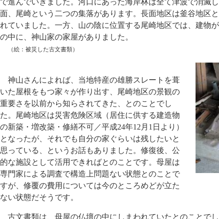
で進んでいきました。河口にあった海岸林は全て津波で消滅し
面、尾崎という二つの集落があります。長面地区は釜谷地区と
れていました。一方、山の陰に位置する尾崎地区では、建物が
の中に、神山家の家屋がありました。
（絵：被災した古文書類）
神山さんによれば、当地特産の雄勝スレートを葺
いた屋根をもつ家々が作り出す、尾崎地区の景観の
重要さを以前から知らされてきた、とのことでし
た。尾崎地区は災害危険区域（居住に供する建造物
の新築・増改築・修繕不可／平成24年12月1日より）
となったが、それでも自分の家ぐらいは残したいと
思っている、というお話もありました。修復後、公
的な施設として活用できればとのことです。母屋は
専門家による調査で構造上問題ない状態とのことで
すが、修覆の費用については今のところめどが立た
ない状態だそうです。
古文書類は、母屋の仏壇の中にしまわれていたとのことでし