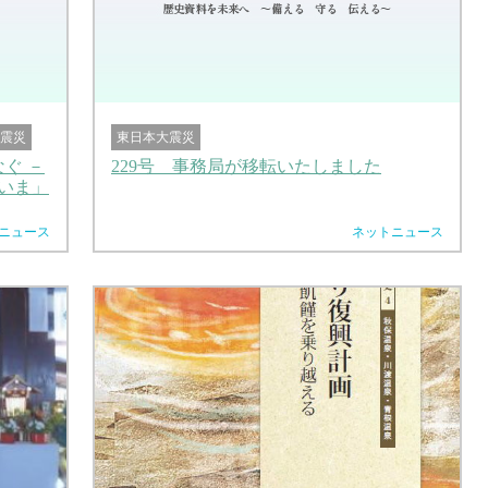
震災
東日本大震災
ぐ －
229号 事務局が移転いたしました
「いま」
ニュース
ネットニュース