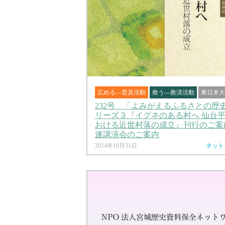
広める―普及活動
救う―救済活動
東日本大
232号 「よみがえるふるさとの歴
リーズ３『イグネのある村へ 仙台
おける近世村落の成立』刊行のご案
連講演会のご案内
2014年10月31日
ネット