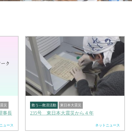
震災
救う―救済活動
東日本大震災
理事長
235号 東日本大震災から４年
ニュース
ネットニュース