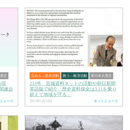
震災
広める―普及活動
救う―救済活動
東日本大震災
の現
233号 宮城資料ネットの活動や朝日新聞
関連企
英語版で紹介「歴史資料保全は3.11を乗り
超えて地域を守る」
ニュース
2015年1月14日
ネットニュース