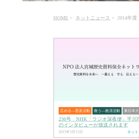
HOME
ネットニュース
2014年度
広める―普及活動
救う―救済活動
東日本大
236号 NHK「ラジオ深夜便」平川
のインタビューが放送されます
2015年3月11日
ネット