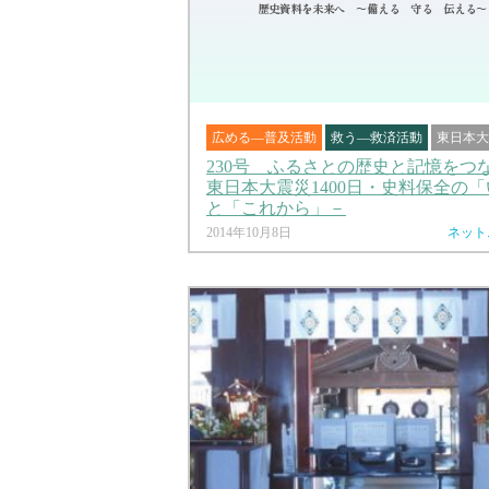
広める―普及活動
救う―救済活動
東日本大
230号 ふるさとの歴史と記憶をつな
東日本大震災1400日・史料保全の
と「これから」－
2014年10月8日
ネット