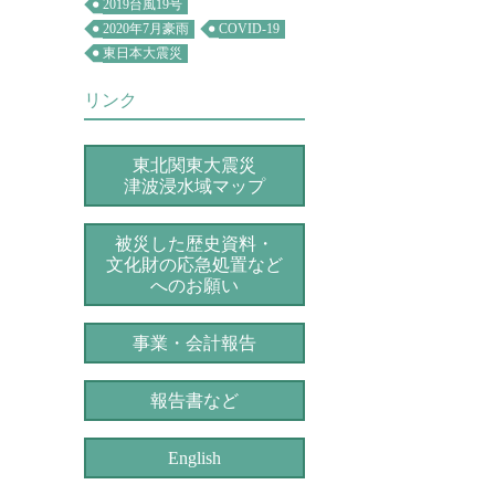
2019台風19号
2020年7月豪雨
COVID-19
東日本大震災
リンク
東北関東大震災
津波浸水域マップ
被災した歴史資料・
文化財の応急処置など
へのお願い
事業・会計報告
報告書など
English