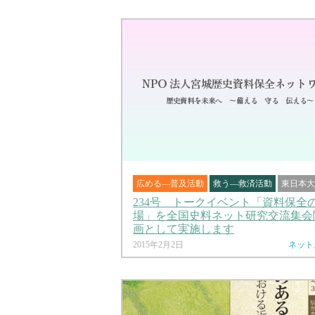
広める―普及活動
救う―救済活動
東日本大
234号 トークイベント「資料保全
場」を全国史料ネット研究交流集会
画として実施します
2015年2月2日
ネット