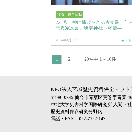
守る―保全活動
228号 神に捧げられる古文書―仙
志賀家文書、鹽竈神社へ寄贈―
2014年8月22日
ネット
1
2
20件中 1～10件
NPO法人宮城歴史資料保全ネット
〒980-0845 仙台市青葉区荒巻字青葉 468-
東北大学災害科学国際研究所 人間・
歴史資料保存研究分野内
電話・FAX：022-752-2143