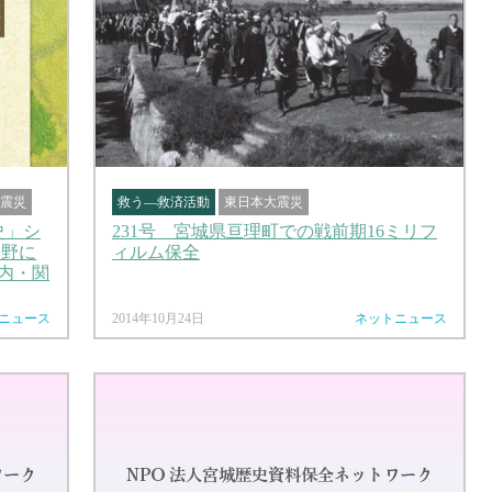
震災
救う―救済活動
東日本大震災
史」シ
231号 宮城県亘理町での戦前期16ミリフ
平野に
ィルム保全
内・関
ニュース
2014年10月24日
ネットニュース