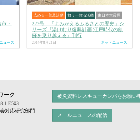
広める―普及活動
救う―救済活動
東日本大震災
台市・
227号 「よみがえるふるさとの歴史」シ
リーズ『湯けむり復興計画 江戸時代の飢
饉を乗り越える』刊行
ニュース
2014年8月21日
ネットニュース
ワーク
被災資料レスキューカンパをお願い
1 E503
社会対応研究部門
メールニュースの配信