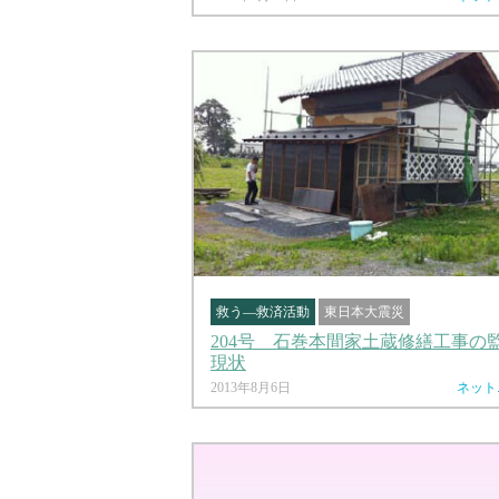
救う―救済活動
東日本大震災
204号 石巻本間家土蔵修繕工事の
現状
2013年8月6日
ネット