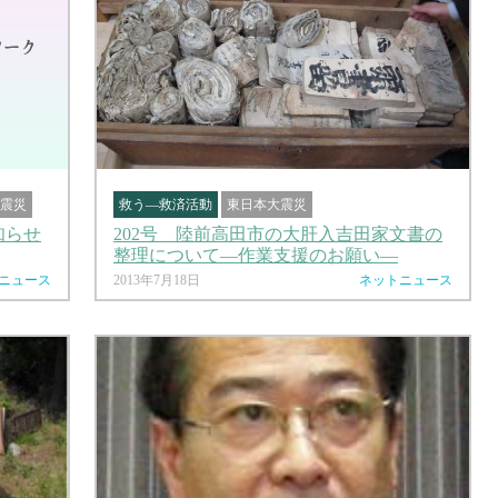
震災
救う―救済活動
東日本大震災
知らせ
202号 陸前高田市の大肝入吉田家文書の
整理について―作業支援のお願い―
ニュース
2013年7月18日
ネットニュース