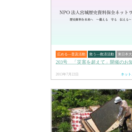
広める―普及活動
救う―救済活動
東日本大
203号 「災害を超えて」開催のお
2013年7月22日
ネット