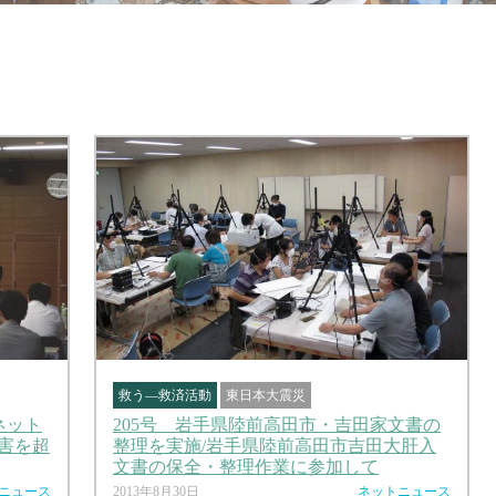
救う―救済活動
東日本大震災
ネット
205号 岩手県陸前高田市・吉田家文書の
害を超
整理を実施/岩手県陸前高田市吉田大肝入
文書の保全・整理作業に参加して
ニュース
2013年8月30日
ネットニュース