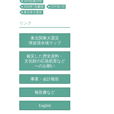
2019台風19号
2020年7月豪雨
COVID-19
東日本大震災
リンク
東北関東大震災
津波浸水域マップ
被災した歴史資料・
文化財の応急処置など
へのお願い
事業・会計報告
報告書など
English