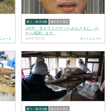
救う―救済活動
東日本大震災
200号 支えてくださったみなさまに、心
から感謝します。
ニュース
2013年7月17日
ネットニュース
救う―救済活動
東日本大震災