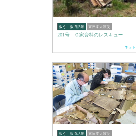
救う―救済活動
東日本大震災
201号 Ｇ家資料のレスキュー
ネット
救う―救済活動
東日本大震災