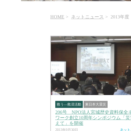
HOME
ネットニュース
2013年度
救う―救済活動
東日本大震災
206号 NPO法人宮城歴史資料保全
ワーク創立10周年シンポジウム「災
えて」を開催
2013年9月30日
ネット